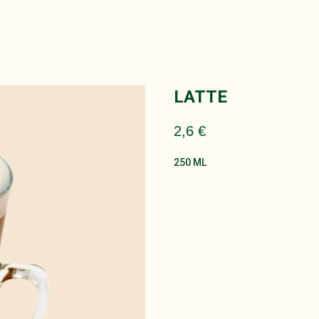
LATTE
2,6
€
250 ML