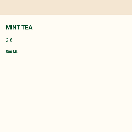
MINT TEA
2
€
500 ML