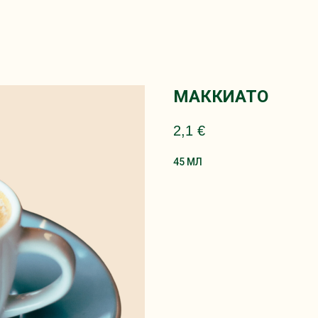
МАККИАТО
2,1
€
45 МЛ