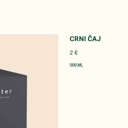
CRNI ČAJ
2
€
500 ML